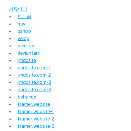
커뮤니티
트위터
quv
qshop
velog
medium
deviantart
jimdosite
jimdosite.com-1
jimdosite.com-2
jimdosite.com-3
jimdosite.com-4
behance
framer.website
framer.website-1
framer.website-2
framer.website-3