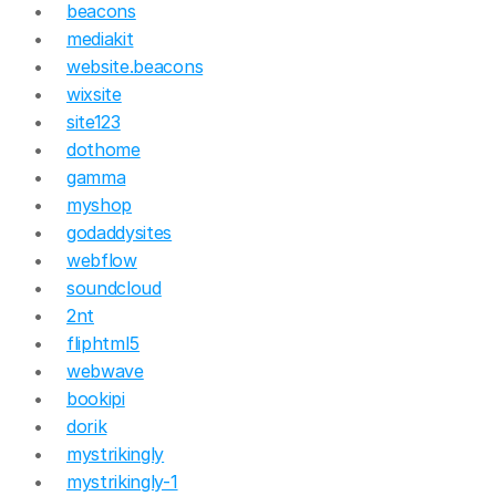
beacons
mediakit
website.beacons
wixsite
site123
dothome
gamma
myshop
godaddysites
webflow
soundcloud
2nt
fliphtml5
webwave
bookipi
dorik
mystrikingly
mystrikingly-1