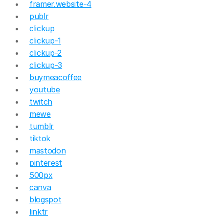
framer.website-4
publr
clickup
clickup-1
clickup-2
clickup-3
buymeacoffee
youtube
twitch
mewe
tumblr
tiktok
mastodon
pinterest
500px
canva
blogspot
linktr