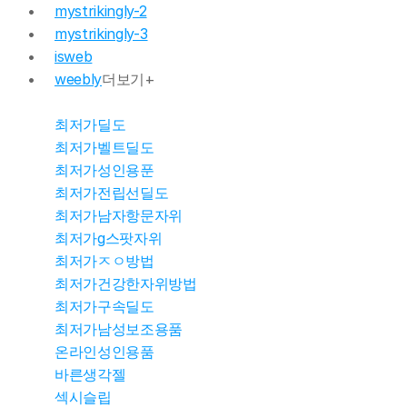
mystrikingly-2
mystrikingly-3
isweb
weebly
더보기+
최저가딜도
최저가벨트딜도
몰천사 몰러브
최저가성인용푼
최저가전립선딜도
최저가남자항문자위
몰천사 몰러브
최저가g스팟자위
최저가ㅈㅇ방법
최저가건강한자위방법
몰천사 몰러브 
최저가구속딜도
최저가남성보조용품
몰천사 몰러브 
온라인성인용품
바른생각젤
섹시슬립