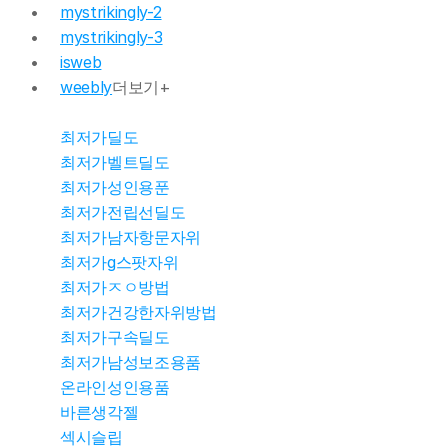
mystrikingly-2
mystrikingly-3
isweb
weebly
더보기+
최저가딜도
최저가벨트딜도
최저가성인용푼
최저가전립선딜도
몰천사 몰러브
최저가남자항문자위
최저가g스팟자위
최저가ㅈㅇ방법
몰천사 몰러브
최저가건강한자위방법
최저가구속딜도
몰천사 몰러브 
최저가남성보조용품
온라인성인용품
바른생각젤
몰천사 몰러브 
섹시슬립