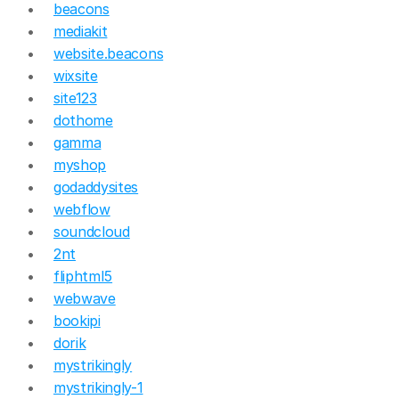
beacons
mediakit
website.beacons
wixsite
site123
dothome
gamma
myshop
godaddysites
webflow
soundcloud
2nt
fliphtml5
webwave
bookipi
dorik
mystrikingly
mystrikingly-1