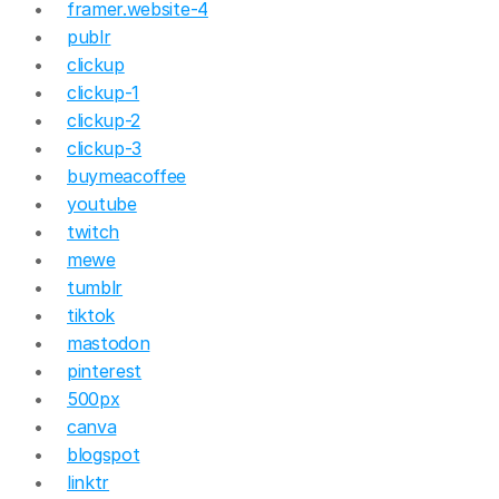
framer.website-4
publr
clickup
clickup-1
clickup-2
clickup-3
buymeacoffee
youtube
twitch
mewe
tumblr
tiktok
mastodon
pinterest
500px
canva
blogspot
linktr