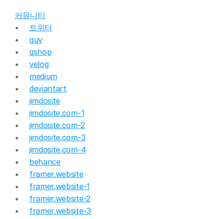
커뮤니티
트위터
quv
qshop
velog
medium
deviantart
jimdosite
jimdosite.com-1
jimdosite.com-2
jimdosite.com-3
jimdosite.com-4
behance
framer.website
framer.website-1
framer.website-2
framer.website-3