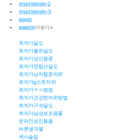
mystrikingly-2
mystrikingly-3
isweb
weebly
더보기+
최저가딜도
최저가벨트딜도
몰천사 몰러브
최저가성인용푼
최저가전립선딜도
최저가남자항문자위
몰천사 몰러브
최저가g스팟자위
최저가ㅈㅇ방법
몰천사 몰러브 
최저가건강한자위방법
최저가구속딜도
최저가남성보조용품
몰천사 몰러브 
온라인성인용품
바른생각젤
섹시슬립