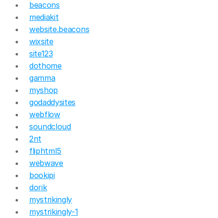
beacons
mediakit
website.beacons
wixsite
site123
dothome
gamma
myshop
godaddysites
webflow
soundcloud
2nt
fliphtml5
webwave
bookipi
dorik
mystrikingly
mystrikingly-1