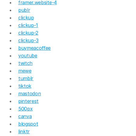
framer.website-4
publr
clickup
clickup-1
clickup-2
clickup-3
buymeacoffee
youtube
twitch
mewe
tumblr
tiktok
mastodon
pinterest
500px
canva
blogspot
linktr