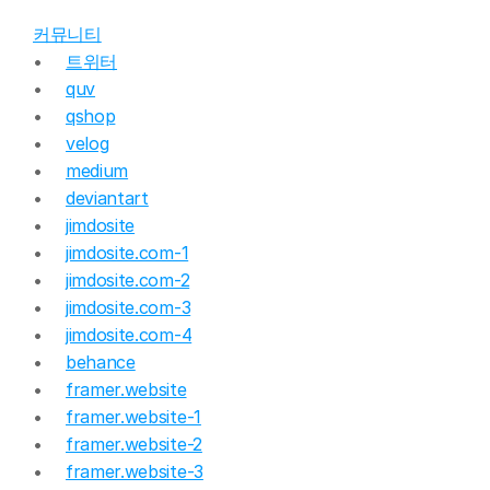
커뮤니티
트위터
quv
qshop
velog
medium
deviantart
jimdosite
jimdosite.com-1
jimdosite.com-2
jimdosite.com-3
jimdosite.com-4
behance
framer.website
framer.website-1
framer.website-2
framer.website-3