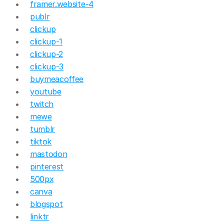
framer.website-4
publr
clickup
clickup-1
clickup-2
clickup-3
buymeacoffee
youtube
twitch
mewe
tumblr
tiktok
mastodon
pinterest
500px
canva
blogspot
linktr