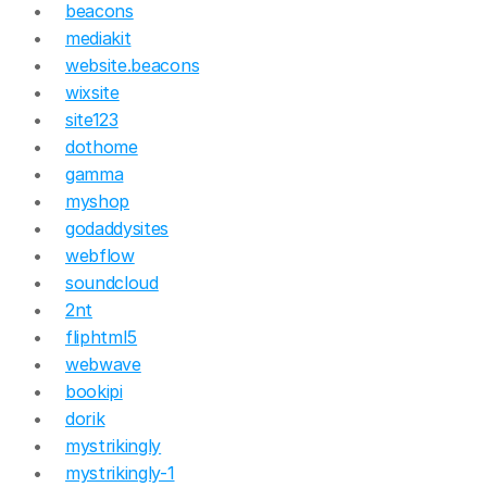
beacons
mediakit
website.beacons
wixsite
site123
dothome
gamma
myshop
godaddysites
webflow
soundcloud
2nt
fliphtml5
webwave
bookipi
dorik
mystrikingly
mystrikingly-1