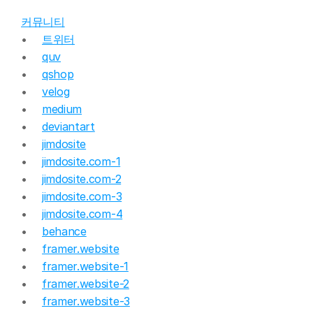
커뮤니티
트위터
quv
qshop
velog
medium
deviantart
jimdosite
jimdosite.com-1
jimdosite.com-2
jimdosite.com-3
jimdosite.com-4
behance
framer.website
framer.website-1
framer.website-2
framer.website-3