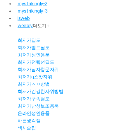
mystrikingly-2
mystrikingly-3
isweb
weebly
더보기+
최저가딜도
최저가벨트딜도
몰천사 몰러
최저가성인용푼
최저가전립선딜도
최저가남자항문자위
몰천사 몰러
최저가g스팟자위
최저가ㅈㅇ방법
최저가건강한자위방법
몰천사 몰러
최저가구속딜도
최저가남성보조용품
몰천사 몰러브
온라인성인용품
바른생각젤
섹시슬립