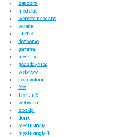
beacons
mediakit
website.beacons
wixsite
site123
dothome
gamma
myshop
godaddysites
webflow
soundcloud
2nt
fliphtml5
webwave
bookipi
dorik
mystrikingly
mystrikingly-1