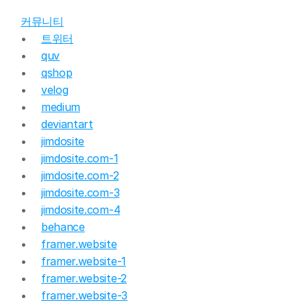
커뮤니티
트위터
quv
qshop
velog
medium
deviantart
jimdosite
jimdosite.com-1
jimdosite.com-2
jimdosite.com-3
jimdosite.com-4
behance
framer.website
framer.website-1
framer.website-2
framer.website-3