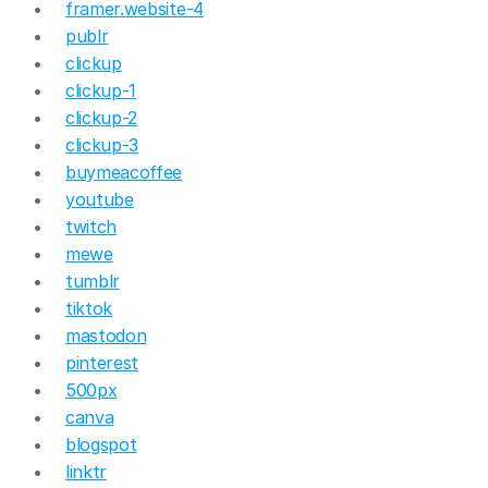
framer.website-4
publr
clickup
clickup-1
clickup-2
clickup-3
buymeacoffee
youtube
twitch
mewe
tumblr
tiktok
mastodon
pinterest
500px
canva
blogspot
linktr