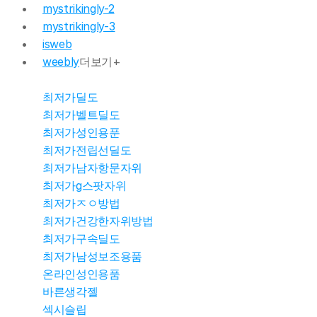
mystrikingly-2
mystrikingly-3
isweb
weebly
더보기+
최저가딜도
최저가벨트딜도
최저가성인용푼
최저가전립선딜도
몰천사 몰러
최저가남자항문자위
최저가g스팟자위
최저가ㅈㅇ방법
몰천사 몰러
최저가건강한자위방법
최저가구속딜도
몰천사 몰러
최저가남성보조용품
온라인성인용품
바른생각젤
몰천사 몰러브
섹시슬립