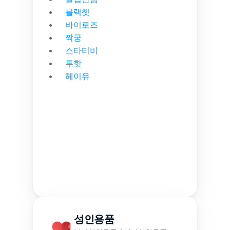
블랙챗
바이로즈
짝궁
스타티비
투핫
헤이유
성인용품