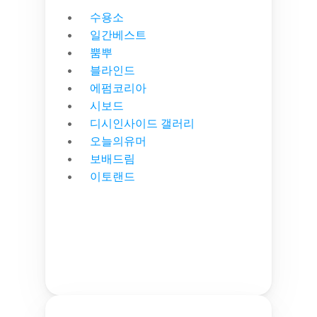
수용소
일간베스트
뿜뿌
블라인드
에펌코리아
시보드
디시인사이드 갤러리
오늘의유머
보배드림
이토랜드