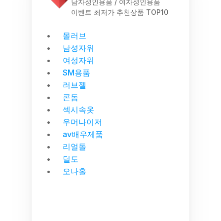
남자성인용품 / 여자성인용품
이벤트 최저가 추천상품 TOP10
몰러브
남성자위
여성자위
SM용품
러브젤
콘돔
섹시속옷
우머나이저
av배우제품
리얼돌
딜도
오나홀