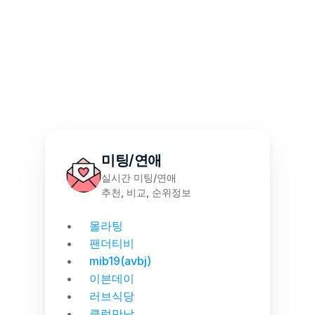
몰천사 몰러브 성인용품 - 월간 랭킹 집계
미팅/연애
실시간 미팅/연애
추천, 비교, 순위정보
몰라팅
팬더티비
mib19(avbj)
이븐데이
러브식당
클럽만남