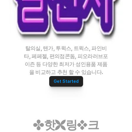
탈의실, 텐가, 투윅스, 트윅스, 파인비
타, 페페젤, 편의점콘돔, 피오라러브포
이즌 등 다양한 최저가 성인용품 제품
을 비교하고 추천 할 수 있습니다.
Get Started
핫
링
크