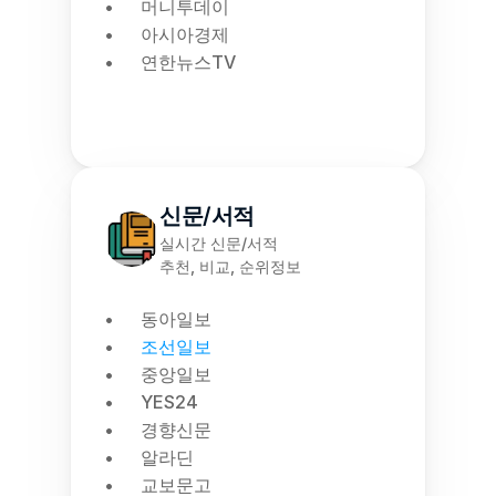
머니투데이
아시아경제
연한뉴스TV
신문/서적
실시간 신문/서적
추천, 비교, 순위정보
동아일보
조선일보
중앙일보
YES24
경향신문
알라딘
교보문고