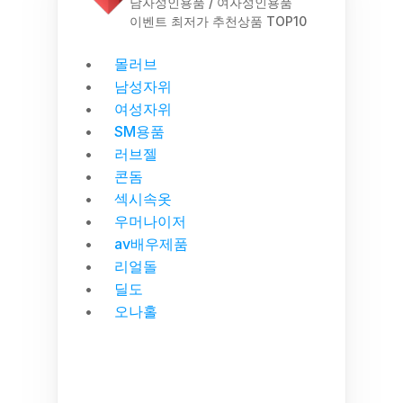
남자성인용품 / 여자성인용품
이벤트 최저가 추천상품 TOP10
몰러브
남성자위
여성자위
SM용품
러브젤
콘돔
섹시속옷
우머나이저
av배우제품
리얼돌
딜도
오나홀