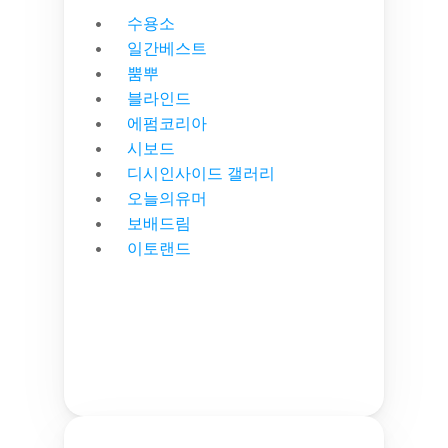
수용소
일간베스트
뿜뿌
블라인드
에펌코리아
시보드
디시인사이드 갤러리
오늘의유머
보배드림
이토랜드