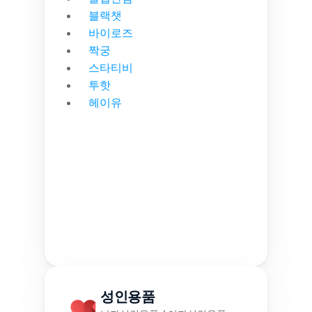
블랙챗
바이로즈
짝궁
스타티비
투핫
헤이유
성인용품