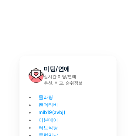
몰천사 몰러브 성인용품 - 월간 랭킹 집계
미팅/연애
실시간 미팅/연애
추천, 비교, 순위정보
몰라팅
팬더티비
mib19(avbj)
이븐데이
러브식당
클럽만남