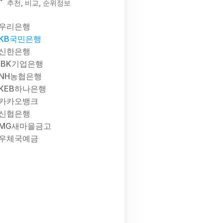
추천, 비교, 순위정보
우리은행
KB국민은행
신한은행
IBK기업은행
NH농협은행
KEB하나은행
카카오뱅크
신협은행
MG새마을금고
우체국예금