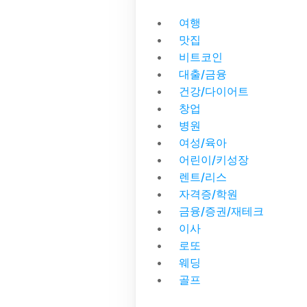
여행
맛집
비트코인
대출/금융
건강/다이어트
창업
병원
여성/육아
어린이/키성장
렌트/리스
자격증/학원
금융/증권/재테크
이사
로또
웨딩
골프