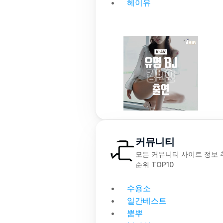
헤이유
커뮤니티
모든 커뮤니티 사이트 정보 추
순위 TOP10
수용소
일간베스트
뿜뿌