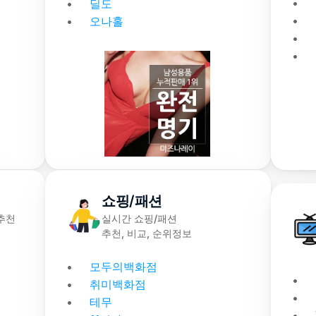
딜도
오나홀
쇼핑/패션
천 
실시간 쇼핑/패션
추천, 비교, 순위정보
모두의백화점
취미백화점
테무