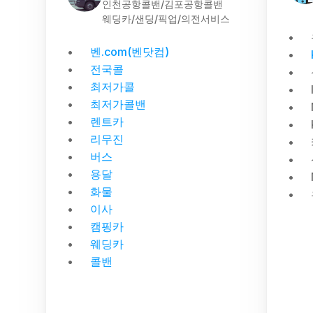
인천공항콜밴/김포공항콜밴
웨딩카/샌딩/픽업/의전서비스
벤.com(벤닷컴)
전국콜
최저가콜
최저가콜밴
렌트카
리무진
버스
용달
화물
이사
캠핑카
웨딩카
콜밴