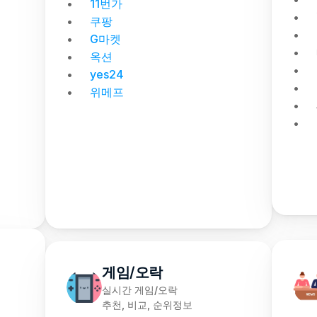
11번가
쿠팡
G마켓
옥션
yes24
위메프
게임/오락
실시간 게임/오락
추천, 비교, 순위정보