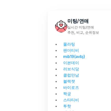
미팅/연애
실시간 미팅/연애
추천, 비교, 순위정보
몰라팅
팬더티비
mib19(avbj)
이븐데이
러브식당
클럽만남
블랙챗
바이로즈
짝궁
스타티비
투핫