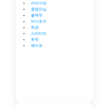
러브식당
클럽만남
블랙챗
바이로즈
짝궁
스타티비
투핫
헤이유