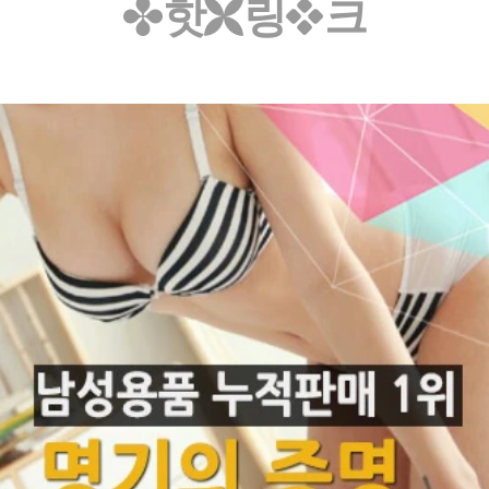
핫
링
크