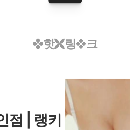
핫
링
크
인점 | 랭키