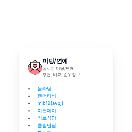
몰천사 몰러브 성인용품 - 월간 랭킹 집계
미팅/연애
실시간 미팅/연애
추천, 비교, 순위정보
몰라팅
팬더티비
mib19(avbj)
이븐데이
러브식당
클럽만남