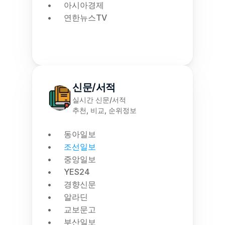
아시아경제
연한뉴스TV
신문/서적
실시간 신문/서적
추천, 비교, 순위정보
동아일보
조선일보
중앙일보
YES24
경향신문
알라딘
교보문고
부산일보