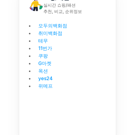
실시간 쇼핑/패션
추천, 비교, 순위정보
모두의백화점
취미백화점
테무
11번가
쿠팡
G마켓
옥션
yes24
위메프