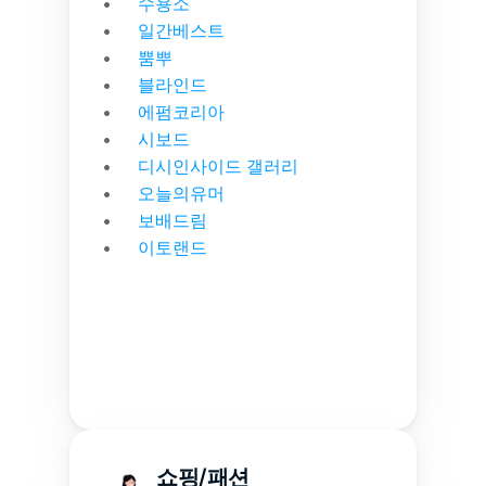
수용소
일간베스트
뿜뿌
블라인드
에펌코리아
시보드
디시인사이드 갤러리
오늘의유머
보배드림
이토랜드
쇼핑/패션