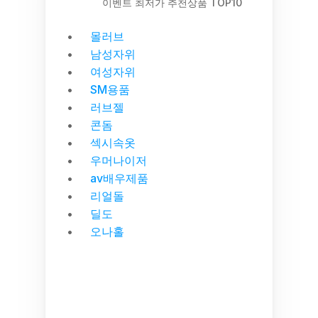
이벤트 최저가 추천상품 TOP10
몰러브
남성자위
여성자위
SM용품
러브젤
콘돔
섹시속옷
우머나이저
av배우제품
리얼돌
딜도
오나홀