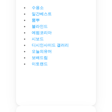
수용소
일간베스트
뿜뿌
블라인드
에펌코리아
시보드
디시인사이드 갤러리
오늘의유머
보배드림
이토랜드