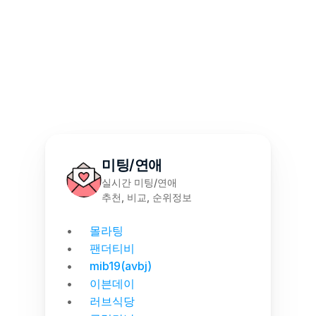
몰천사 몰러브 성인용품 - 월간 랭킹 집계
미팅/연애
실시간 미팅/연애
추천, 비교, 순위정보
몰라팅
팬더티비
mib19(avbj)
이븐데이
러브식당