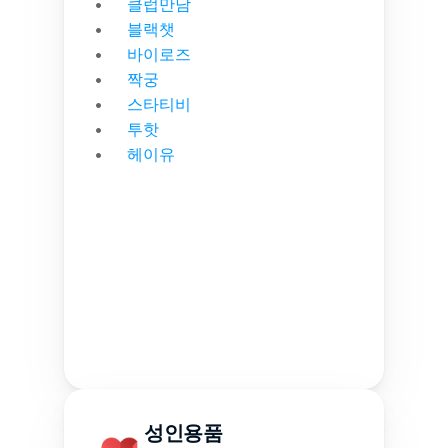
클럽만남
블랙챗
바이로즈
짝궁
스타티비
투핫
헤이유
성인용품