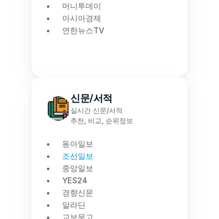
머니투데이
아시아경제
연한뉴스TV
신문/서적
실시간 신문/서적
추천, 비교, 순위정보
동아일보
조선일보
중앙일보
YES24
경향신문
알라딘
교보문고