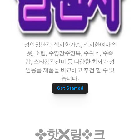
성인장난감, 섹시한가슴, 섹시한여자속
옷, 소림, 수영장수영복, 수위소, 수족
갑, 스타킹각선미 등 다양한 최저가 성
인용품 제품을 비교하고 추천 할 수 있
습니다.
Get Started
핫
링
크