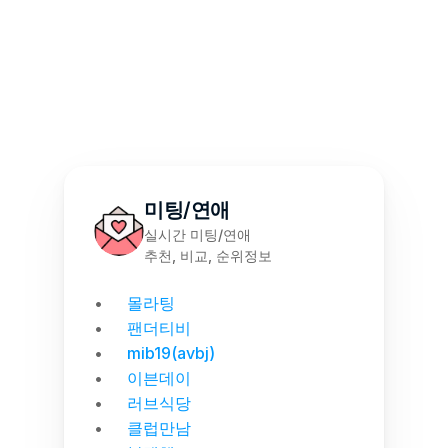
몰천사 몰러브 성인용품 - 월간 랭킹 집계
미팅/연애
실시간 미팅/연애
추천, 비교, 순위정보
몰라팅
팬더티비
mib19(avbj)
이븐데이
러브식당
클럽만남