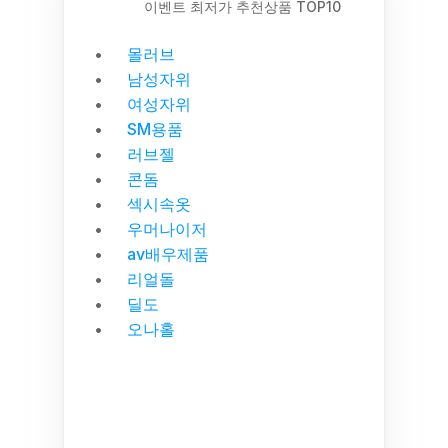
이벤트 최저가 추천상품 TOP10
몰러브
남성자위
여성자위
SM용품
러브젤
콘돔
섹시속옷
우머나이저
av배우제품
리얼돌
딜도
오나홀