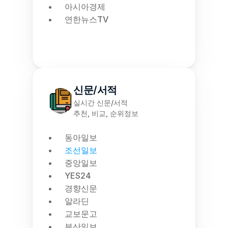
아시아경제
연한뉴스TV
신문/서적
실시간 신문/서적
추천, 비교, 순위정보
동아일보
조선일보
중앙일보
YES24
경향신문
알라딘
교보문고
부산일보