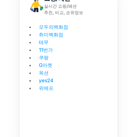
실시간 쇼핑/패션
추천, 비교, 순위정보
모두의백화점
취미백화점
테무
11번가
쿠팡
G마켓
옥션
yes24
위메프