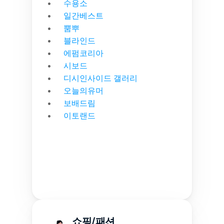
수용소
일간베스트
뿜뿌
블라인드
에펌코리아
시보드
디시인사이드 갤러리
오늘의유머
보배드림
이토랜드
쇼핑/패션